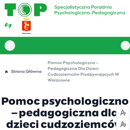
Przejdź
do
treści
Otwórz menu główne
Ot
Pomoc Psychologiczno –
Pedagogiczna Dla Dzieci
Strona Główna
Cudzoziemców Przebywających W
Warszawie
Pomoc psychologiczno
– pedagogiczna dla
Prz
dzieci cudzoziemców
Prz