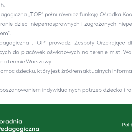
h.
dagogiczna „TOP” pełni również funkcję Ośrodka Ko
anie dzieci niepełnosprawnych i zagrożonych niepełn
iem”.
edagogiczna „TOP” prowadzi Zespoły Orzekające dl
ących do placówek oświatowych na terenie m.st. War
h na terenie Warszawy.
omoc dziecku
, który jest źródłem aktualnych informa
z poszanowaniem indywidualnych potrzeb dziecka i ro
Poli