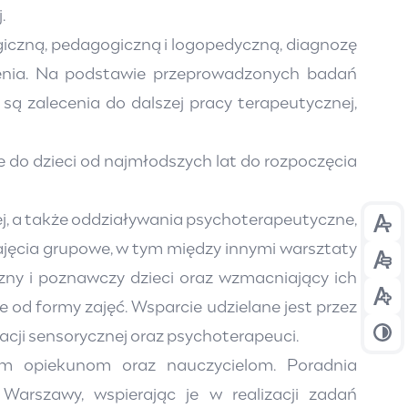
j.
giczną, pedagogiczną i logopedyczną, diagnozę
dzenia. Na podstawie przeprowadzonych badań
ą zalecenia do dalszej pracy terapeutycznej,
 do dzieci od najmłodszych lat do rozpoczęcia
ej, a także oddziaływania psychoterapeutyczne,
Prze
zajęcia grupowe, w tym między innymi warsztaty
Prze
zny i poznawczy dzieci oraz wzmacniający ich
Prze
e od formy zajęć. Wsparcie udzielane jest przez
acji sensorycznej oraz psychoterapeuci.
Prze
nym opiekunom oraz nauczycielom. Poradnia
Warszawy, wspierając je w realizacji zadań