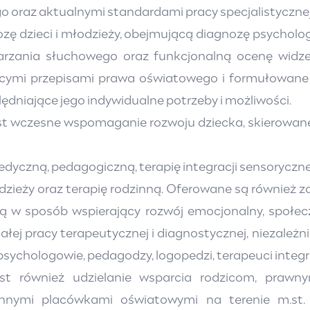
 oraz aktualnymi standardami pracy specjalistyczne
ozę dzieci i młodzieży, obejmującą diagnozę psycholo
etwarzania słuchowego oraz funkcjonalną ocenę wi
cymi przepisami prawa oświatowego i formułowane s
dniające jego indywidualne potrzeby i możliwości.
st wczesne wspomaganie rozwoju dziecka, skierowane
edyczną, pedagogiczną, terapię integracji sensoryczn
dzieży oraz terapię rodzinną. Oferowane są również 
 są w sposób wspierający rozwój emocjonalny, społec
ałej pracy terapeutycznej i diagnostycznej, niezależni
psychologowie, pedagodzy, logopedzi, terapeuci integr
est również udzielanie wsparcia rodzicom, praw
innymi placówkami oświatowymi na terenie m.st. 