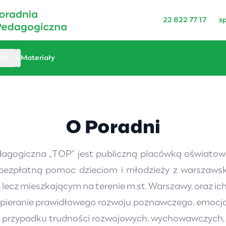
22 822 77 17
s
RO
Materiały
O Poradni
dagogiczna „TOP” jest publiczną placówką oświato
 bezpłatną pomoc dzieciom i młodzieży z warszaws
 lecz mieszkającym na terenie m.st. Warszawy, oraz i
pieranie prawidłowego rozwoju poznawczego, emocjon
 w przypadku trudności rozwojowych, wychowawczych, 