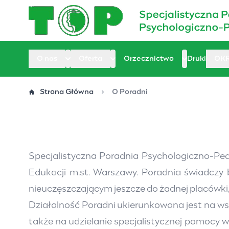
Przejdź
do
treści
O nas
Oferta
Orzecznictwo
Druki
OK
Strona Główna
O Poradni
Specjalistyczna Poradnia Psychologiczno-Pe
Edukacji m.st. Warszawy. Poradnia świadczy
nieuczęszczającym jeszcze do żadnej placówki,
Działalność Poradni ukierunkowana jest na ws
także na udzielanie specjalistycznej pomocy