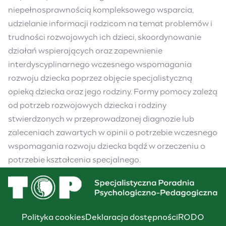
niepełnosprawnością kompleksowego wsparcia,
udzielanie informacji rodzicom na temat problemów i
trudności rozwojowych ich dzieci, skoordynowanie
działań wspierających oraz zapewnienie
interdyscyplinarnego wczesnego wspomagania
rozwoju dziecka poprzez objęcie specjalistyczną
opieką dziecka oraz jego rodziny. Formy pomocy zależą
od potrzeb rozwojowych dziecka i rodziny
stwierdzonych w przeprowadzonej diagnozie lub
zaleceniach zawartych w opinii o potrzebie wczesnego
wspomagania rozwoju dziecka bądź w orzeczeniu o
potrzebie kształcenia specjalnego.
Polityka cookies
Deklaracja dostępności
RODO