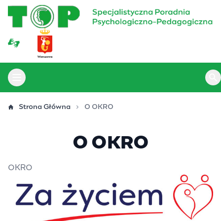
Przejdź
do
treści
Otwórz menu główne
Ot
Strona Główna
O OKRO
O OKRO
OKRO