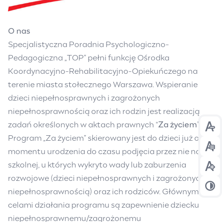
O nas
Specjalistyczna Poradnia Psychologiczno-
Pedagogiczna „TOP” pełni funkcję Ośrodka
Koordynacyjno-Rehabilitacyjno-Opiekuńczego na
terenie miasta stołecznego Warszawa. Wspieranie
dzieci niepełnosprawnych i zagrożonych
niepełnosprawnością oraz ich rodzin jest realizacją
zadań określonych w aktach prawnych "
Za życiem"
.
Prz
Program „Za życiem” skierowany jest do dzieci już od
Prz
momentu urodzenia do czasu podjęcia przez nie nauki
szkolnej, u których wykryto wady lub zaburzenia
Prz
rozwojowe (dzieci niepełnosprawnych i zagrożonych
Prz
niepełnosprawnością) oraz ich rodziców. Głównymi
celami działania programu są zapewnienie dziecku
niepełnosprawnemu/zagrożonemu